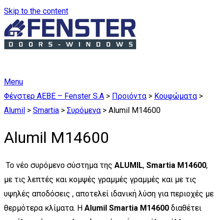
Skip to the content
Menu
Φένστερ ΑΕΒΕ – Fenster S.A
>
Προιόντα
>
Κουφώματα
>
Alumil
>
Smartia
>
Συρόμενα
>
Alumil M14600
Alumil M14600
Το νέο συρόμενο σύστημα της
ALUMIL
,
Smartia M14600
,
με τις λεπτές και κομψές γραμμές γραμμές και με τις
υψηλές αποδόσεις , αποτελεί ιδανική λύση για περιοχές με
θερμότερα κλίματα. Η
Alumil Smartia M14600
διαθέτει