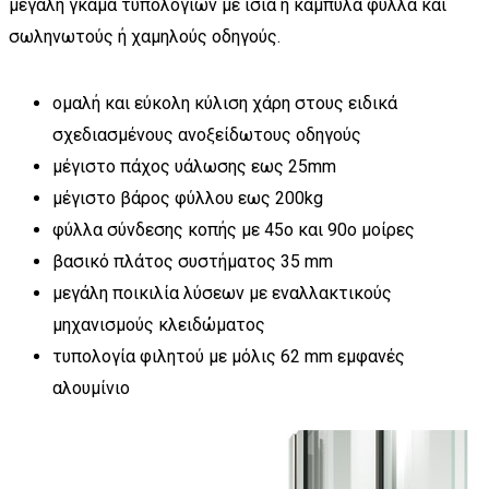
μεγάλη γκάμα τυπολογιών με ίσια ή καμπύλα φύλλα και
σωληνωτούς ή χαμηλούς οδηγούς.
οµαλή και εύκολη κύλιση χάρη στους ειδικά
σχεδιασµένους ανοξείδωτους οδηγούς
μέγιστο πάχος υάλωσης εως 25mm
μέγιστο βάρος φύλλου εως 200kg
φύλλα σύνδεσης κοπής με 45ο και 90ο μοίρες
βασικό πλάτος συστήµατος 35 mm
μεγάλη ποικιλία λύσεων µε εναλλακτικούς
µηχανισµούς κλειδώµατος
τυπολογία φιλητού µε µόλις 62 mm εµφανές
αλουµίνιο