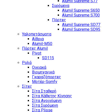
Alumil Supreme S77
Συρόμενα
Alumil Supreme S650
Alumil Supreme S700
Πόρτες
Alumil Supreme SD77
Alumil Supreme SD95
Υαλοπετάσματα
Αίθρια
Alumil-M50
Πόρτες Alumil
Pivot
SD115
Ρολά
Οικιακά
Βιομηχανικά
Γκαραζόπορτες
Μοτέρ-Somfy
Σίτες
Σίτα Σταθερή
Σίτα Κάθετης Κίνησης
Σίτα Ανοιγόμενη
Σίτα Συρόμενη
Σίτα Plisse