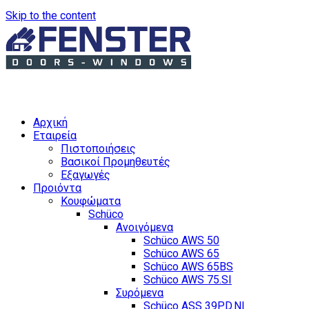
Skip to the content
Αρχική
Εταιρεία
Πιστοποιήσεις
Βασικοί Προμηθευτές
Εξαγωγές
Προιόντα
Κουφώματα
Schüco
Ανοιγόμενα
Schüco AWS 50
Schüco AWS 65
Schüco AWS 65BS
Schüco AWS 75.SI
Συρόμενα
Schüco ASS 39PD.NI