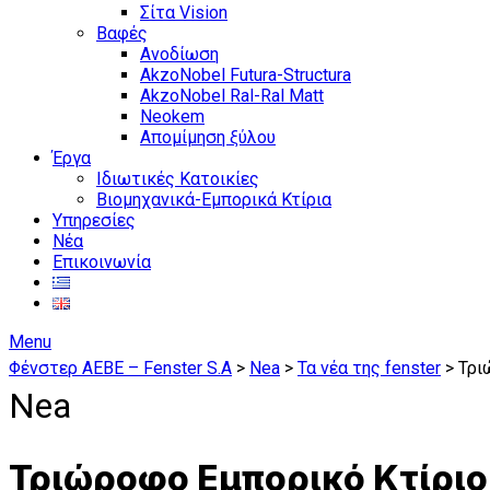
Σίτα Vision
Βαφές
Ανοδίωση
AkzoNobel Futura-Structura
AkzoNobel Ral-Ral Matt
Neokem
Απομίμηση ξύλου
Έργα
Ιδιωτικές Κατοικίες
Βιομηχανικά-Εμπορικά Κτίρια
Υπηρεσίες
Νέα
Επικοινωνία
Menu
Φένστερ ΑΕΒΕ – Fenster S.A
>
Nea
>
Τα νέα της fenster
>
Τρι
Nea
Τριώροφο Εμπορικό Κτίριο